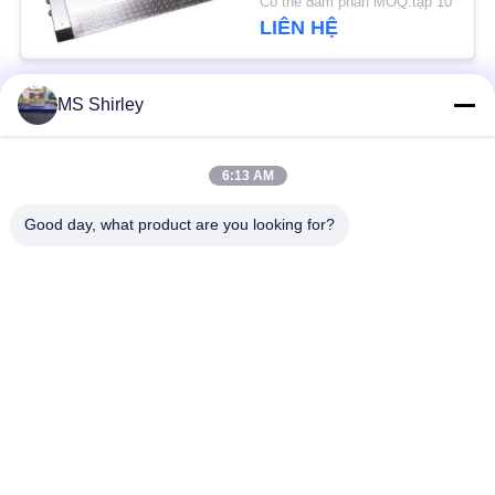
Có thể đàm phán MOQ:tập 10
LIÊN HỆ
MS Shirley
Danh mục phổ biến
Tất cả
các
6:13 AM
Cân nặng
Cân xe tải
Good day, what product are you looking for?
Cân nặng di động
Cân sàn công nghiệp
Băng ghế dự bị
Cân xe tải trục
Hệ thống cân xe
Quy mô cẩu treo
Đăng ký