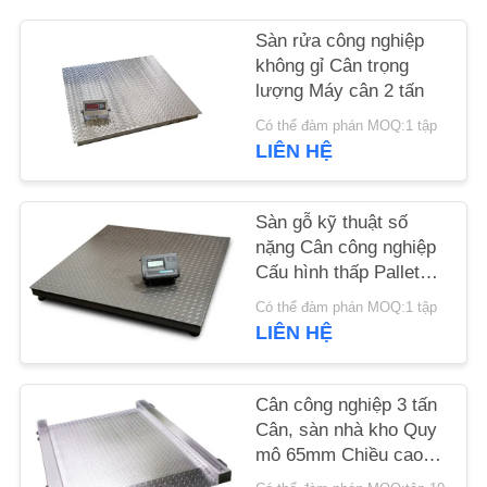
YÊU
Sàn rửa công nghiệp
CẦU
không gỉ Cân trọng
BÁO
lượng Máy cân 2 tấn
GIÁ
Có thể đàm phán MOQ:1 tập
LIÊN HỆ
SƠ
ĐỒ
Sàn gỗ kỹ thuật số
nặng Cân công nghiệp
TRANG
Cấu hình thấp Pallet
WEB
Thép Carbon Q235B
Có thể đàm phán MOQ:1 tập
LIÊN HỆ
PRIVACY
POLICY
Cân công nghiệp 3 tấn
Cân, sàn nhà kho Quy
mô 65mm Chiều cao
nền