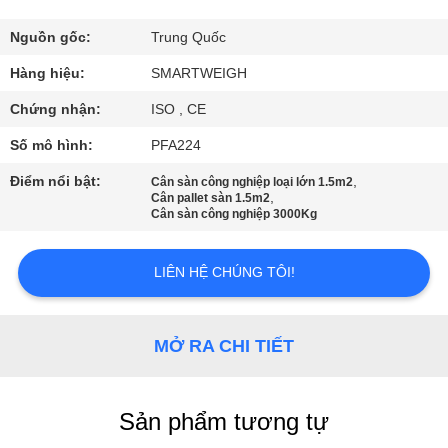
QUAN
NHÀ
Nguồn gốc:
Trung Quốc
MÁY
Hàng hiệu:
SMARTWEIGH
Chứng nhận:
ISO , CE
KIỂM
Số mô hình:
PFA224
SOÁT
Điểm nổi bật:
,
Cân sàn công nghiệp loại lớn 1.5m2
,
CHẤT
Cân pallet sàn 1.5m2
Cân sàn công nghiệp 3000Kg
LƯỢNG
LIÊN HỆ CHÚNG TÔI!
LIÊN
HỆ
MỞ RA CHI TIẾT
CHÚNG
TÔI
Sản phẩm tương tự