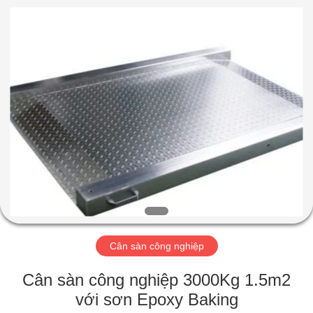
2025
SMARTWEIGH
INSTRUMENT
CO.,LTD.
All
Rights
Reserved.
NHÀ
CÁC
SẢN
PHẨM
VỀ
CHÚNG
Cân sàn công nghiệp
TÔI
Cân sàn công nghiệp 3000Kg 1.5m2
THAM
với sơn Epoxy Baking