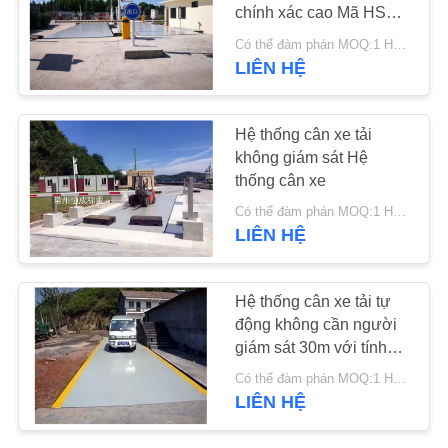
YÊU
chính xác cao Mã HS
84238990
CẦU
Có thể đàm phán MOQ:1 HỆ THỐNG
LIÊN HỆ
13
BÁO
GIÁ
Băng ghế dự bị
Hệ thống cân xe tải
không giám sát Hệ
SƠ
thống cân xe
ĐỒ
Có thể đàm phán MOQ:1 HỆ THỐNG
LIÊN HỆ
TRANG
WEB
16
Hệ thống cân xe tải tự
động không cần người
PRIVACY
Cân xe tải trục
giám sát 30m với tính
POLICY
linh hoạt cao
Có thể đàm phán MOQ:1 HỆ THỐNG
LIÊN HỆ