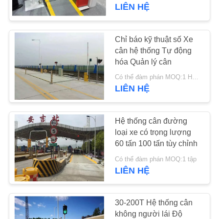
QUAN
LIÊN HỆ
NHÀ
MÁY
Chỉ báo kỹ thuật số Xe
28
cân hệ thống Tự động
hóa Quản lý cân
KIỂM
Cân nặng di động
Có thể đàm phán MOQ:1 HỆ THỐNG
SOÁT
LIÊN HỆ
CHẤT
LƯỢNG
Hệ thống cân đường
loại xe có trọng lượng
60 tấn 100 tấn tùy chỉnh
LIÊN
45
Có thể đàm phán MOQ:1 tập
HỆ
Cân sàn công
LIÊN HỆ
CHÚNG
nghiệp
TÔI
30-200T Hệ thống cân
không người lái Độ