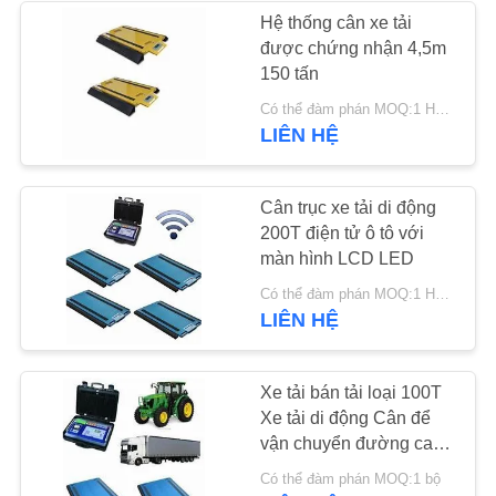
Hệ thống cân xe tải
được chứng nhận 4,5m
10
150 tấn
Có thể đàm phán MOQ:1 HỆ THỐNG
Hệ thống cân xe
LIÊN HỆ
Cân trục xe tải di động
200T điện tử ô tô với
màn hình LCD LED
11
Có thể đàm phán MOQ:1 HỆ THỐNG
LIÊN HỆ
Quy mô cẩu treo
Xe tải bán tải loại 100T
Xe tải di động Cân để
vận chuyển đường cao
tốc
Có thể đàm phán MOQ:1 bộ