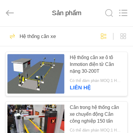
2025
SMARTWEIGH
INSTRUMENT
CO.,LTD.
Sản phẩm
All
Rights
Reserved.
NHÀ
69
Hệ thống cân xe
Cân nặng
CÁC
Hệ thống cân xe ô tô
SẢN
Inmotion điện tử Cân
PHẨM
nặng 30-200T
Có thể đàm phán MOQ:1 HỆ THỐNG
VỀ
LIÊN HỆ
49
CHÚNG
TÔI
Cân trong hệ thống cân
Cân xe tải
xe chuyển động Cân
công nghiệp 150 tấn
THAM
Có thể đàm phán MOQ:1 HỆ THỐNG