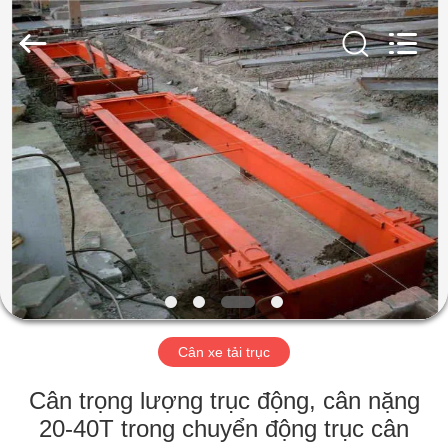
2025
SMARTWEIGH
INSTRUMENT
CO.,LTD.
All
Rights
Reserved.
NHÀ
CÁC
SẢN
PHẨM
VỀ
CHÚNG
Cân xe tải trục
TÔI
Cân trọng lượng trục động, cân nặng
THAM
20-40T trong chuyển động trục cân