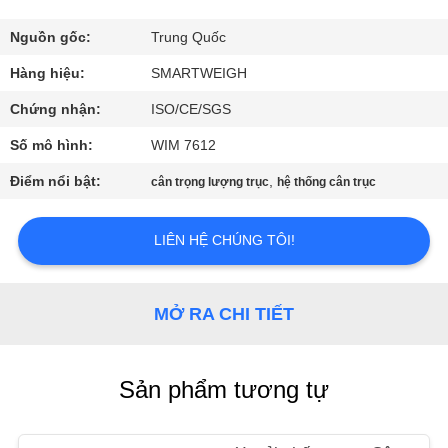
QUAN
NHÀ
Nguồn gốc:
Trung Quốc
MÁY
Hàng hiệu:
SMARTWEIGH
Chứng nhận:
ISO/CE/SGS
KIỂM
Số mô hình:
WIM 7612
SOÁT
Điểm nổi bật:
,
cân trọng lượng trục
hệ thống cân trục
CHẤT
LƯỢNG
LIÊN HỆ CHÚNG TÔI!
LIÊN
MỞ RA CHI TIẾT
HỆ
CHÚNG
Sản phẩm tương tự
TÔI