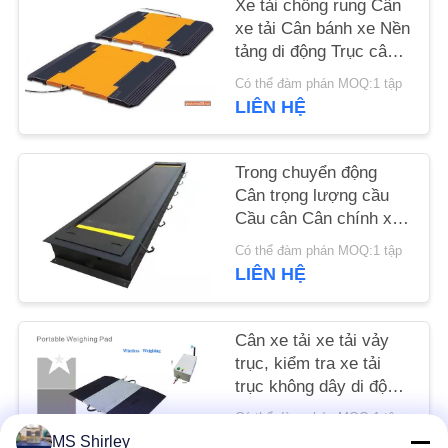
Xe tải chống rung Cân
YÊU
xe tải Cân bánh xe Nền
CẦU
tảng di động Trục cân
Cân
BÁO
Có thể đàm phán MOQ:1 tập
LIÊN HỆ
GIÁ
SƠ
Trong chuyển động
Cân trọng lượng cầu
ĐỒ
Cầu cân Cân chính xác
TRANG
cao Cân tĩnh
Có thể đàm phán MOQ:1 tập
WEB
LIÊN HỆ
PRIVACY
Cân xe tải xe tải vảy
trục, kiểm tra xe tải
POLICY
trục không dây di động
800x430x30mm
Có thể đàm phán MOQ:1 tập
LIÊN HỆ
MS Shirley