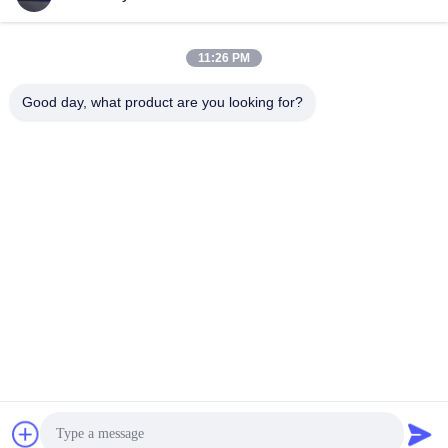
11:26 PM
Danh mục phổ biến
Tất cả
Good day, what product are you looking for?
các
Cân nặng
Cân xe tải
Cân nặng di động
Cân sàn công nghiệp
Băng ghế dự bị
Cân xe tải trục
Hệ thống cân xe
Quy mô cẩu treo
Đăng ký